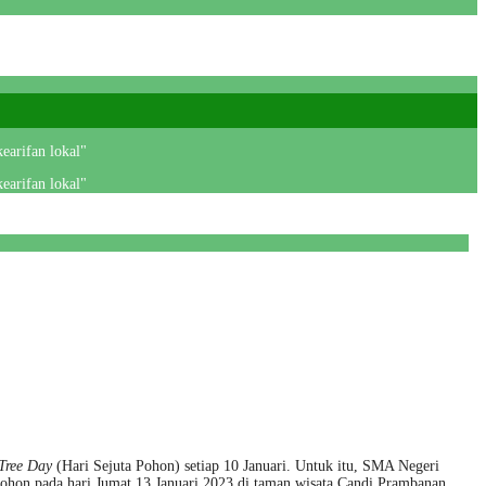
earifan lokal"
earifan lokal"
Tree Day
(Hari Sejuta Pohon) setiap 10 Januari. Untuk itu, SMA Negeri
on pada hari Jumat 13 Januari 2023 di taman wisata Candi Prambanan.