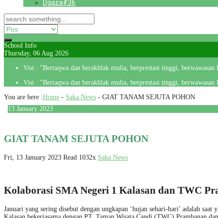
Dgaza#36
School Info
Thursday, 06 Aug 2026
Visi : "Bertaqwa dan berakhlak mulia, berprestasi tinggi, berwawasan
Visi : "Bertaqwa dan berakhlak mulia, berprestasi tinggi, berwawasan
You are here :
Home
-
Saka News
-
GIAT TANAM SEJUTA POHON
13
January
2023
GIAT TANAM SEJUTA POHON
Fri, 13 January 2023
Read 1032x
Saka News
Kolaborasi SMA Negeri 1 Kalasan dan TWC P
Januari yang sering disebut dengan ungkapan ‘hujan sehari-hari’ adalah saa
Kalasan bekerjasama dengan PT. Taman Wisata Candi (TWC) Prambanan dan 