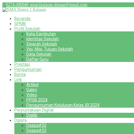
:
:
0274-496040
sman1kalasan.sleman@gmail.com
Beranda
SPMB
Profil Sekolah
Kata Sambutan
Identitas Sekolah
Sejarah Sekolah
Visi, Misi, Tujuan Sekolah
Data Sekolah
Daftar Guru
Prestasi
Pengumuman
Berita
Link
Artikel
Galeri
Video
PPDB 2024
Pengumuman Kelulusan Kelas XII 2024
Perpustakaan Digital
Digilib
Dgaza
Dgaza#32
Dgaza#33