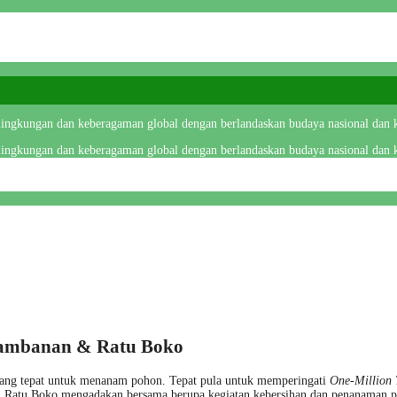
 lingkungan dan keberagaman global dengan berlandaskan budaya nasional dan k
 lingkungan dan keberagaman global dengan berlandaskan budaya nasional dan k
rambanan & Ratu Boko
t yang tepat untuk menanam pohon. Tepat pula untuk memperingati
One-Million 
Ratu Boko mengadakan bersama berupa kegiatan kebersihan dan penanaman poh