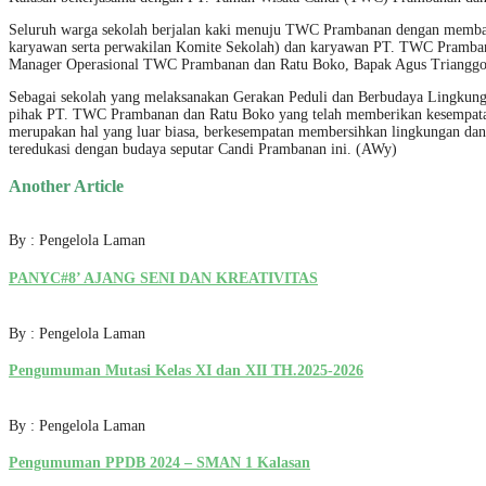
Seluruh warga sekolah berjalan kaki menuju TWC Prambanan dengan membawa 
karyawan serta perwakilan Komite Sekolah) dan karyawan PT. TWC Pramban
Manager Operasional TWC Prambanan dan Ratu Boko, Bapak Agus Trianggon
Sebagai sekolah yang melaksanakan Gerakan Peduli dan Berbudaya Lingkung
pihak PT. TWC Prambanan dan Ratu Boko yang telah memberikan kesempatan in
merupakan hal yang luar biasa, berkesempatan membersihkan lingkungan dan m
teredukasi dengan budaya seputar Candi Prambanan ini. (AWy)
Another Article
By : Pengelola Laman
PANYC#8’ AJANG SENI DAN KREATIVITAS
By : Pengelola Laman
Pengumuman Mutasi Kelas XI dan XII TH.2025-2026
By : Pengelola Laman
Pengumuman PPDB 2024 – SMAN 1 Kalasan