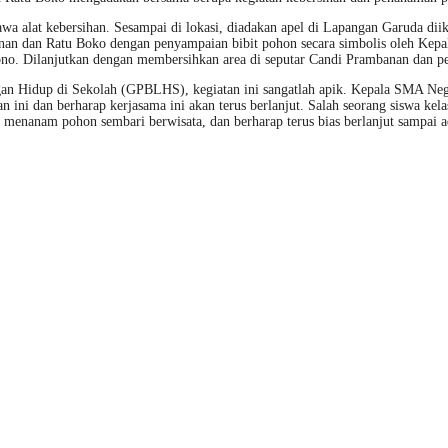
alat kebersihan. Sesampai di lokasi, diadakan apel di Lapangan Garuda diik
an dan Ratu Boko dengan penyampaian bibit pohon secara simbolis oleh Kep
o. Dilanjutkan dengan membersihkan area di seputar Candi Prambanan dan 
an Hidup di Sekolah (GPBLHS), kegiatan ini sangatlah apik. Kepala SMA Nege
i dan berharap kerjasama ini akan terus berlanjut. Salah seorang siswa kel
enanam pohon sembari berwisata, dan berharap terus bias berlanjut sampai adi