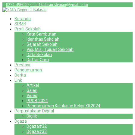
:
:
0274-496040
sman1kalasan.sleman@gmail.com
Beranda
SPMB
Profil Sekolah
Kata Sambutan
Identitas Sekolah
Sejarah Sekolah
Visi, Misi, Tujuan Sekolah
Data Sekolah
Daftar Guru
Prestasi
Pengumuman
Berita
Link
Artikel
Galeri
Video
PPDB 2024
Pengumuman Kelulusan Kelas XII 2024
Perpustakaan Digital
Digilib
Dgaza
Dgaza#32
Dgaza#33