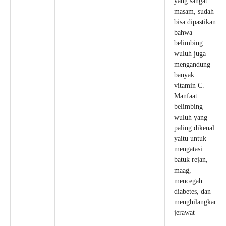
yang sangat
masam, sudah
bisa dipastikan
bahwa
belimbing
wuluh juga
mengandung
banyak
vitamin C.
Manfaat
belimbing
wuluh yang
paling dikenal
yaitu untuk
mengatasi
batuk rejan,
maag,
mencegah
diabetes, dan
menghilangkan
jerawat