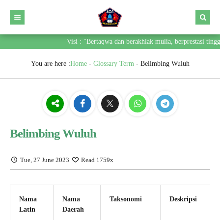
Visi : "Bertaqwa dan berakhlak mulia, berprestasi tinggi
You are here :
Home
-
Glossary Term
-
Belimbing Wuluh
Belimbing Wuluh
Tue, 27 June 2023
Read 1759x
Nama
Nama
Taksonomi
Deskripsi
Latin
Daerah