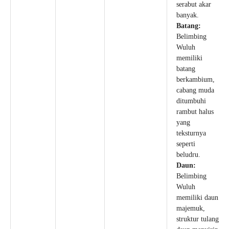
serabut akar
banyak.
Batang:
Belimbing
Wuluh
memiliki
batang
berkambium,
cabang muda
ditumbuhi
rambut halus
yang
teksturnya
seperti
beludru.
Daun:
Belimbing
Wuluh
memiliki daun
majemuk,
struktur tulang