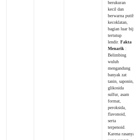
berukuran
kecil dan
berwarna putih
kecoklatan,
bagian luar biji
tertutup
lendir.
Fakta
Menarik
:
Belimbing
wuluh
mengandung
banyak zat
tanin, saponin,
glikosida
sulfur, asam
format,
peroksida,
flavonoid,
serta
terpenoid.
Karena rasanya