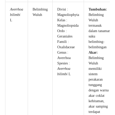
Averrhoa
Belimbing
Divisi :
Tumbuhan:
bilimbi
Wuluh
Magnoliophyta
Belimbing
L
Kelas :
Wuluh
Magnoliopsida
termasuk
Ordo :
dalam tanaman
Geraniales
suku
Famili :
belimbing-
Oxalidaceae
belimbingan
Genus :
Akar:
Averrhoa
Belimbing
Spesies :
Wuluh
Averrhoa
memiliki
bilimbi
L
sistem
perakaran
tunggang
dengan warna
akar coklat
kehitaman,
akar samping
terdapat