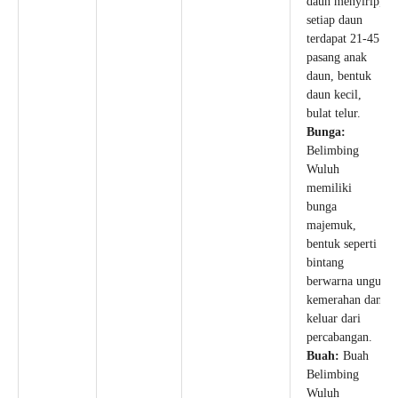
daun menyirip,
setiap daun
terdapat 21-45
pasang anak
daun, bentuk
daun kecil,
bulat telur.
Bunga:
Belimbing
Wuluh
memiliki
bunga
majemuk,
bentuk seperti
bintang
berwarna ungu
kemerahan dan
keluar dari
percabangan.
Buah:
Buah
Belimbing
Wuluh