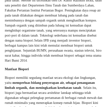
pada tanah. Metode ini dicetuskan oleh Dr. Kamir Raziudin Brata, salah
satu peneliti dari Departemen Ilmu Tanah dan Sumberdaya Lahan,
Fakultas Pertanian Institut Pertanian Bogor. Peningkatan daya resap air
pada tanah dilakukan dengan membuat lubang pada tanah dan
menimbunnya dengan sampah organik untuk menghasilkan kompos.
Sampah organik yang ditimbun pada lubang ini kemudian dapat
menghidupi organisme tanah, yang seterusnya mampu menciptakan
pori-pori di dalam tanah. Teknologi sederhana ini kemudian disebut
dengan nama biopori.Selain IPB yang menjadi inventor biopori,
berbagai kampus lain kini telah memulai membuat biopori untuk
penghijauan. Sejumlah BUMN, perusahaan swasta, stasiun televisi, biro
surat kabar, hingga individu telah membuat biopori sebagai tema utama
Hari Bumi 2014.
Manfaat Biopori
Biopori memiliki segudang manfaat secara ekologi dan lingkungan,
yaitu
memperluas bidang penyerapan air, sebagai penanganan
limbah organik, dan meningkatkan kesehatan tanah
. Selain itu,
biopori juga bermanfaat secara arsitektur lanskap sehingga telah
digunakan sebagai pelengkap pertamanan di berbagai rumah mewah dan
rumah minimalis yang menerapkan konsep rumah hijau. Biopori kini