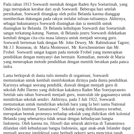
Pada tahun 1913 Soewardi menikah dengan Raden Ayu Soetartinah, yang
juga merupakan kerabat dari ayah Soewardi. Beberapa hari setelah
pernikahan, Soewardi ditangkap oleh polisi Belanda karena dianggap
memberikan dukungan pada rakyat melalui tulisan-tulisannya. Akhirnya,
sebagai hukumannya Soewardi diasingkan dan ia memilih untuk
diasingkan ke Belanda. Di Belanda kehidupan Soewardi dan Soetartinah
sangat terkatung-katung. Namun, di Belanda justru Soewardi didekatkan
kembali dengan cita-cita masa lalunya untuk menjadi seorang guru.
Soewardi berteman baik dengan Mr. John Dewey, Mr. Rabindranat Tagore,
Mr.J.J. Rousseau, dr. Maria Montessori, Mr. Kerschensteiner dan Mr.
Frobel. Soewardi sangat kagum pada metode Frobel yang menerapkan
pendidikan dengan menyanyi dan bermain. Kemudian, metode dr.Maria
yang menerapkan metode pendidikan dengan menitik beratkan pada panca
indra.
Lama berkiprah di dunia tulis menulis di organisasi, Soewardi
memutuskan untuk kembali memfokuskan dirinya pada dunia pendidikan.
Karirnya sebagai seorang pendidik, diawali dengan menjadi guru di
sekolah Adhi Darmo yang didirikan kakaknya Raden Mas Soerjopranoto.
Setelah satu tahun Soewardi menjadi guru, munculah ide gagasannya untuk
mendirikan sekolah sendiri. Akhirnya, pada 3 Juli 1922, Soewardi
memutuskan untuk mendirikan sekolah baru yang Ia beri nama National
Onderwijs Instituut Tamansiswa”. Sekolah yang didirikannya tersebut,
merupakan bentuk protesnya terhadap sekolah yang didirikan oleh kolonial
Belanda yang sebenarnya tidak sesuai dengan kebudayaan bangsa
Indonesia. Oleh karena itu, filosofi dan seluruh aktivitas di Tamansiswa
dilandasi oleh kebudayaan bangsa Indonesia, agar anak-anak Inlander dapat
menjadi seorang intelektual yang berbudi pekerti serta mencintai tanah