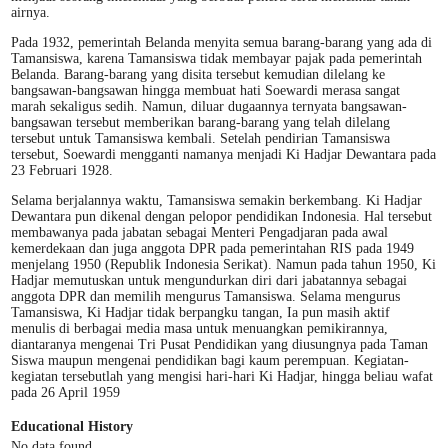
airnya.
Pada 1932, pemerintah Belanda menyita semua barang-barang yang ada di
Tamansiswa, karena Tamansiswa tidak membayar pajak pada pemerintah
Belanda. Barang-barang yang disita tersebut kemudian dilelang ke
bangsawan-bangsawan hingga membuat hati Soewardi merasa sangat
marah sekaligus sedih. Namun, diluar dugaannya ternyata bangsawan-
bangsawan tersebut memberikan barang-barang yang telah dilelang
tersebut untuk Tamansiswa kembali. Setelah pendirian Tamansiswa
tersebut, Soewardi mengganti namanya menjadi Ki Hadjar Dewantara pada
23 Februari 1928.
Selama berjalannya waktu, Tamansiswa semakin berkembang. Ki Hadjar
Dewantara pun dikenal dengan pelopor pendidikan Indonesia. Hal tersebut
membawanya pada jabatan sebagai Menteri Pengadjaran pada awal
kemerdekaan dan juga anggota DPR pada pemerintahan RIS pada 1949
menjelang 1950 (Republik Indonesia Serikat). Namun pada tahun 1950, Ki
Hadjar memutuskan untuk mengundurkan diri dari jabatannya sebagai
anggota DPR dan memilih mengurus Tamansiswa. Selama mengurus
Tamansiswa, Ki Hadjar tidak berpangku tangan, Ia pun masih aktif
menulis di berbagai media masa untuk menuangkan pemikirannya,
diantaranya mengenai Tri Pusat Pendidikan yang diusungnya pada Taman
Siswa maupun mengenai pendidikan bagi kaum perempuan. Kegiatan-
kegiatan tersebutlah yang mengisi hari-hari Ki Hadjar, hingga beliau wafat
pada 26 April 1959
Educational History
No data found