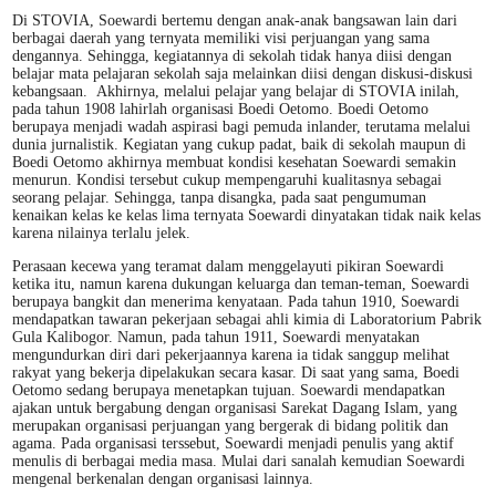
Di STOVIA, Soewardi bertemu dengan anak-anak bangsawan lain dari
berbagai daerah yang ternyata memiliki visi perjuangan yang sama
dengannya. Sehingga, kegiatannya di sekolah tidak hanya diisi dengan
belajar mata pelajaran sekolah saja melainkan diisi dengan diskusi-diskusi
kebangsaan. Akhirnya, melalui pelajar yang belajar di STOVIA inilah,
pada tahun 1908 lahirlah organisasi Boedi Oetomo. Boedi Oetomo
berupaya menjadi wadah aspirasi bagi pemuda inlander, terutama melalui
dunia jurnalistik. Kegiatan yang cukup padat, baik di sekolah maupun di
Boedi Oetomo akhirnya membuat kondisi kesehatan Soewardi semakin
menurun. Kondisi tersebut cukup mempengaruhi kualitasnya sebagai
seorang pelajar. Sehingga, tanpa disangka, pada saat pengumuman
kenaikan kelas ke kelas lima ternyata Soewardi dinyatakan tidak naik kelas
karena nilainya terlalu jelek.
Perasaan kecewa yang teramat dalam menggelayuti pikiran Soewardi
ketika itu, namun karena dukungan keluarga dan teman-teman, Soewardi
berupaya bangkit dan menerima kenyataan. Pada tahun 1910, Soewardi
mendapatkan tawaran pekerjaan sebagai ahli kimia di Laboratorium Pabrik
Gula Kalibogor. Namun, pada tahun 1911, Soewardi menyatakan
mengundurkan diri dari pekerjaannya karena ia tidak sanggup melihat
rakyat yang bekerja dipelakukan secara kasar. Di saat yang sama, Boedi
Oetomo sedang berupaya menetapkan tujuan. Soewardi mendapatkan
ajakan untuk bergabung dengan organisasi Sarekat Dagang Islam, yang
merupakan organisasi perjuangan yang bergerak di bidang politik dan
agama. Pada organisasi terssebut, Soewardi menjadi penulis yang aktif
menulis di berbagai media masa. Mulai dari sanalah kemudian Soewardi
mengenal berkenalan dengan organisasi lainnya.