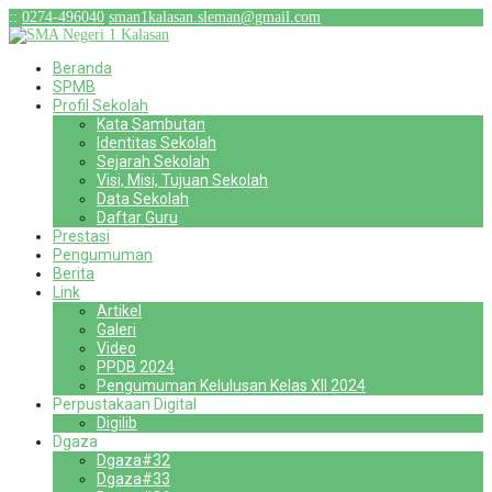
:
:
0274-496040
sman1kalasan.sleman@gmail.com
Beranda
SPMB
Profil Sekolah
Kata Sambutan
Identitas Sekolah
Sejarah Sekolah
Visi, Misi, Tujuan Sekolah
Data Sekolah
Daftar Guru
Prestasi
Pengumuman
Berita
Link
Artikel
Galeri
Video
PPDB 2024
Pengumuman Kelulusan Kelas XII 2024
Perpustakaan Digital
Digilib
Dgaza
Dgaza#32
Dgaza#33