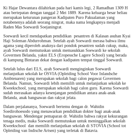
Ki Hajar Dewantara dilahirkan pada hari kamis legi, 2 Ramadhan 1309 H
atau bertepatan dengan tanggal 2 Mei 1889. Karena keluarga besar beliau
merupakan keturunan pangeran Kadipaten Puro Pakualaman yang
notabenenya adalah seorang ningrat, maka nama lengkapnya menjadi
Raden Mas Soewardi Soejaningrat.
Soewardi kecil mendapatkan pendidikan pesantren di Kalasan asuhan Kyai
Haji Soleman Abdurrohman. Setelah ayah Soewardi merasa bahwa ilmu
agama yang diperoleh anaknya dari pondok pesantren sudah cukup, maka,
ayah Soewardi memutuskan untuk memasukkan Soewardi ke sekolah
Govermen Belanda, yakni ELS (Eropessche Lagere School) yang berada
di kampung Bintaran dekat dengan kadipaten tempat tinggal Soewardi.
Setelah lulus dari ELS, ayah Soewardi menginginkan Soewardi
melanjutkan sekolah ke OSVIA (Opleiding School Voor Inlandsche
Ambtenaren) yang merupakan sekolah bagi calon pegawai Govermen
Belanda. Namun, Soewardi lebih memilih untuk melanjutkan sekolah ke
Kweekschool, yang merupakan sekolah bagi calon guru. Karena Soewardi
sudah merasakan adanya kesenjangan pendidikan antara anak-anak
Belanda, anak bangsawan dan rakyat jelata.
Dalam perjalananya, Soewardi bertemu dengan dr. Wahidin
Soedirohoesodo yang menawarkan pendidikan dokter bagi anak-anak
bangsawan. Mendengar pemaparan dr. Wahidin bahwa rakyat kekurangan
tenaga medis, maka Soewardi memutuskan untuk meninggalkan sekolah
Kweekschool dan memilih melanjutkan sekolah di STOVIA (School tot
Opleiding van Indische Artsen) yang terletak di Batavia.