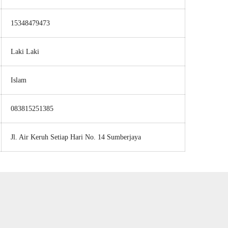
15348479473
Laki Laki
Islam
083815251385
Jl. Air Keruh Setiap Hari No. 14 Sumberjaya