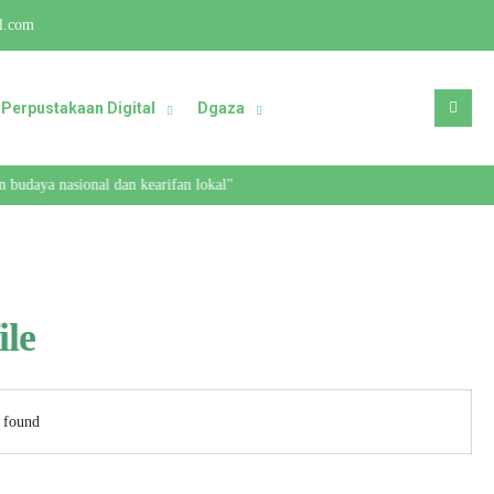
l.com
Perpustakaan Digital
Dgaza
budaya nasional dan kearifan lokal"
ile
 found