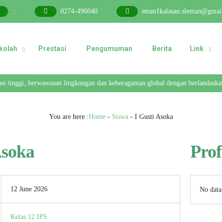
:
:
0274-496040
sman1kalasan.sleman@gmai
ekolah
Prestasi
Pengumuman
Berita
Link
si tinggi, berwawasan lingkungan dan keberagaman global dengan berlandaskan 
You are here :
Home
-
Siswa
-
I Gusti Asoka
Asoka
Prof
12 June 2026
No data
Kelas 12 IPS