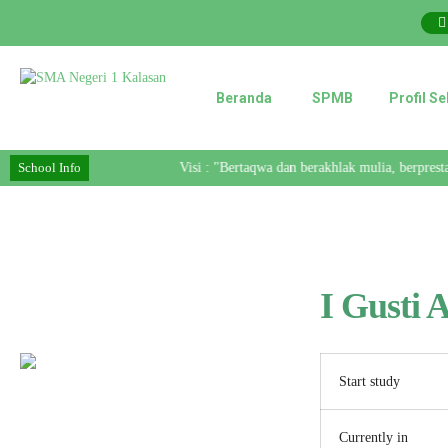
Beranda
SPMB
Profil S
School Info
Visi : "Bertaqwa dan berakhlak mulia, berpresta
I Gusti 
Start study
Currently in