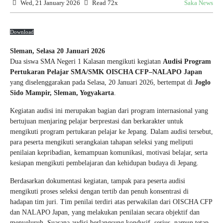
Wed, 21 January 2026
Read 72x
Saka News
Download
Sleman, Selasa 20 Januari 2026
Dua siswa SMA Negeri 1 Kalasan mengikuti kegiatan
Audisi Program
Pertukaran Pelajar SMA/SMK OISCHA CFP–NALAPO Japan
yang diselenggarakan pada Selasa, 20 Januari 2026, bertempat di
Joglo
Sido Mampir, Sleman, Yogyakarta
.
Kegiatan audisi ini merupakan bagian dari program internasional yang
bertujuan menjaring pelajar berprestasi dan berkarakter untuk
mengikuti program pertukaran pelajar ke Jepang. Dalam audisi tersebut,
para peserta mengikuti serangkaian tahapan seleksi yang meliputi
penilaian kepribadian, kemampuan komunikasi, motivasi belajar, serta
kesiapan mengikuti pembelajaran dan kehidupan budaya di Jepang.
Berdasarkan dokumentasi kegiatan, tampak para peserta audisi
mengikuti proses seleksi dengan tertib dan penuh konsentrasi di
hadapan tim juri. Tim penilai terdiri atas perwakilan dari OISCHA CFP
dan NALAPO Japan, yang melakukan penilaian secara objektif dan
menyeluruh. Suasana audisi berlangsung kondusif, serius, namun tetap