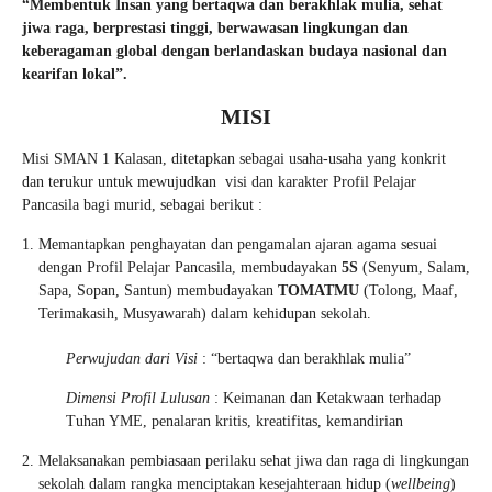
“Membentuk Insan yang bertaqwa dan berakhlak mulia, sehat
jiwa raga, berprestasi tinggi, berwawasan lingkungan dan
keberagaman global dengan berlandaskan budaya nasional dan
kearifan lokal
”.
MISI
Misi SMAN 1 Kalasan, ditetapkan sebagai usaha-usaha yang konkrit
dan terukur untuk mewujudkan visi dan karakter Profil Pelajar
Pancasila bagi murid, sebagai berikut :
Memantapkan penghayatan dan pengamalan ajaran agama sesuai
dengan Profil Pelajar Pancasila, membudayakan
5S
(Senyum, Salam,
Sapa, Sopan, Santun) membudayakan
TOMATMU
(Tolong, Maaf,
Terimakasih, Musyawarah) dalam kehidupan sekolah.
Perwujudan dari Visi
: “bertaqwa dan berakhlak mulia”
Dimensi Profil Lulusan
: Keimanan dan Ketakwaan terhadap
Tuhan YME, penalaran kritis, kreatifitas, kemandirian
Melaksanakan pembiasaan perilaku sehat jiwa dan raga di lingkungan
sekolah dalam rangka menciptakan kesejahteraan hidup (
wellbeing
)