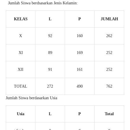
Jumlah Siswa berdsasarkan Jenis Kelamin:
KELAS
L
P
JUMLAH
X
92
160
262
XI
89
169
252
XII
91
161
252
TOTAL
272
490
762
Jumlah Siswa berdasarkan Usia
Usia
L
P
Total