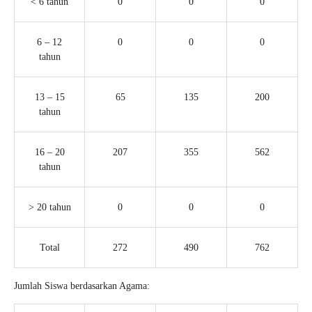
< 6 tahun
0
0
0
6 – 12
0
0
0
tahun
13 – 15
65
135
200
tahun
16 – 20
207
355
562
tahun
> 20 tahun
0
0
0
Total
272
490
762
Jumlah Siswa berdasarkan Agama: