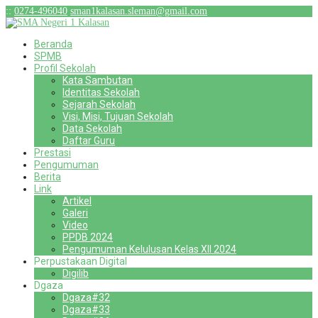
:
:
0274-496040
sman1kalasan.sleman@gmail.com
Beranda
SPMB
Profil Sekolah
Kata Sambutan
Identitas Sekolah
Sejarah Sekolah
Visi, Misi, Tujuan Sekolah
Data Sekolah
Daftar Guru
Prestasi
Pengumuman
Berita
Link
Artikel
Galeri
Video
PPDB 2024
Pengumuman Kelulusan Kelas XII 2024
Perpustakaan Digital
Digilib
Dgaza
Dgaza#32
Dgaza#33