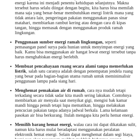
energi karena ini menjadi penentu kehidupan selanjutnya. Makna
tersebut harus selalu diingat dengan begitu, kita harus bisa memilah
mana saja yang benar-benar membutuhkan energi listrik mana yang
tidak antara lain, pengeringan pakaian menggunakan panas sinar
matahari, membiarkan rambut kering atau dengan cara di kipas
tangan, hingga memasak dengan menggunakan produk ramah
lingkungan.
Penggunaan sumber energi ramah lingkungan,
seperti
pemasangan panel surya pada hunian untuk menyimpan energi yang
baik. Kamu bisa menggunakan air hangat lewat energi tersebut tanpa
harus menghabiskan energi berlebih.
Membuat pencahayaan ruang secara alami tanpa memerlukan
listrik
, salah satu caranya adalah dengan penempatan jendela ruang
yang besar pada bagian-bagian utama rumah untuk meminimalisir
penggunaan lampu pada siang hari.
Menghemat pemakaian air di rumah
, cara nya mudah tetapi
terkadang secara tidak sadar kita masih sering lakukan. Contohnya
membiarkan air menyala saat menyikat gigi, mengisi bak kamar
mandi hingga penuh tetapi lupa mematikan, hingga melakukan
pencucian pakaian tanpa adanya jadwal berkala. Lama kelamaan
pasokan air bisa berkurang. Itulah mengapa kita perlu hemat energi.
Memilih barang hemat energi,
walau cara ini dapat dikatakan sulit,
namun kita harus mulai beradaptasi menggunakan peralatan
elektronik hemat energi. Selain dapat menghemat dalam segi biaya,