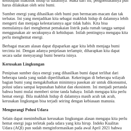
kehidupan makhluk hidup di dalamnya. Maka dari itu, penghematannya pun
harus dilakukan oleh seisi bumi.
Sumber energi yang dihasilkan oleh bumi pun bermacam-macam dan tak
terbatas. Ini yang menjadikan kita sebagai makhluk hidup di dalamnya lebih
mengerti dan menjaga kelestariannya agar tidak habis. Kita bisa
memulainya dari menghemat pemakaian listrik pada rumah tangga sampai
menggunakan air secukupnya di kehidupan. Inilah pentingnya mengapa kita
perlu menghemat energi.
Berbagai macam alasan dapat dipaparkan agar kita lebih menjaga bumi
tercinta ini. Dengan adanya penjelasan terlampir, diharapkan kita dapat
secara sadar menyayangi bumi beserta isinya.
Kerusakan Lingkungan
Penipisan sumber daya energi yang dihasilkan bumi dapat terlihat dari
beberapa tanda yang sudah diperlihatkan. Kekeringan di beberapa wilayah
bagian bumi yang mengakibatkan minimnya pasokan air untuk dikonsumsi,
polusi udara sampai kepunahan habitat dan ekosistem. Ini menjadi pertanda
bahwa bumi mulai memberi sirine tanda bahaya. Inilah mengapa kita perlu
hemat energi. Bila makhluk hidup di dalamnya masih acuh tak acuh,
kerusakan lingkungan bisa terjadi seiring dengan kebiasaan manusia.
Mengurangi Polusi Udara
Selain dapat menimbulkan kerusakan lingkungan alasan mengapa kita perlu
hemat energi juga terletak pada udara yang kita hirup. Indeks Kualitas
Udara (AQI) pun sudah menginformasikan pada awal April 2021 bahwa