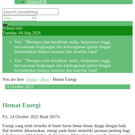
Dgaza#36
School Info
Tuesday, 04 Aug 2026
Visi : "Bertaqwa dan berakhlak mulia, berprestasi tinggi,
berwawasan lingkungan dan keberagaman global dengan
berlandaskan budaya nasional dan kearifan lokal"
Visi : "Bertaqwa dan berakhlak mulia, berprestasi tinggi,
berwawasan lingkungan dan keberagaman global dengan
berlandaskan budaya nasional dan kearifan lokal"
You are here :
Home
-
Blog
-
Hemat Energi
14
October
2022
Hemat Energi
Fri, 14 October 2022
Read 2057x
Energi yang telah tersedia di bumi harus benar-benar dijaga dengan baik.
Hal tersebut dikarenakan, energi pada bumi memiliki peranan penting bagi