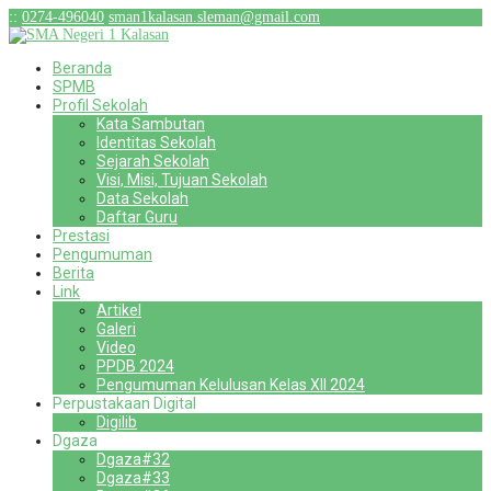
:
:
0274-496040
sman1kalasan.sleman@gmail.com
Beranda
SPMB
Profil Sekolah
Kata Sambutan
Identitas Sekolah
Sejarah Sekolah
Visi, Misi, Tujuan Sekolah
Data Sekolah
Daftar Guru
Prestasi
Pengumuman
Berita
Link
Artikel
Galeri
Video
PPDB 2024
Pengumuman Kelulusan Kelas XII 2024
Perpustakaan Digital
Digilib
Dgaza
Dgaza#32
Dgaza#33