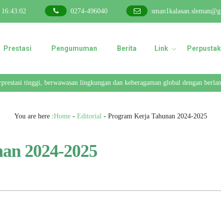
16
:
43
:
02
0274-496040
sman1kalasan.sleman@g
Prestasi
Pengumuman
Berita
Link
Perpustak
restasi tinggi, berwawasan lingkungan dan keberagaman global dengan berlanda
You are here :
Home
-
Editorial
-
Program Kerja Tahunan 2024-2025
an 2024-2025