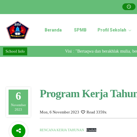
Beranda
SPMB
Profil Sekolah
School Info
Visi : "Bertaqwa dan berakhlak mulia, berp
Program Kerja Tahun
6
November
2023
Mon, 6 November 2023
Read 3359x
RENCANA KERJA TAHUNAN
Unduh