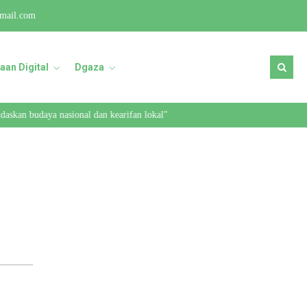
mail.com
aan Digital
Dgaza
skan budaya nasional dan kearifan lokal"