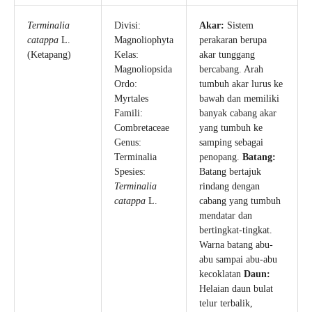
Terminalia
Divisi:
Akar:
Sistem
catappa
L.
Magnoliophyta
perakaran berupa
(Ketapang)
Kelas:
akar tunggang
Magnoliopsida
bercabang. Arah
Ordo:
tumbuh akar lurus ke
Myrtales
bawah dan memiliki
Famili:
banyak cabang akar
Combretaceae
yang tumbuh ke
Genus:
samping sebagai
Terminalia
penopang.
Batang:
Spesies:
Batang bertajuk
Terminalia
rindang dengan
catappa
L.
cabang yang tumbuh
mendatar dan
bertingkat-tingkat.
Warna batang abu-
abu sampai abu-abu
kecoklatan
Daun:
Helaian daun bulat
telur terbalik,