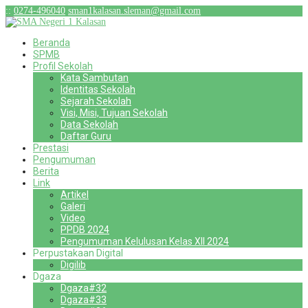
:
:
0274-496040
sman1kalasan.sleman@gmail.com
Beranda
SPMB
Profil Sekolah
Kata Sambutan
Identitas Sekolah
Sejarah Sekolah
Visi, Misi, Tujuan Sekolah
Data Sekolah
Daftar Guru
Prestasi
Pengumuman
Berita
Link
Artikel
Galeri
Video
PPDB 2024
Pengumuman Kelulusan Kelas XII 2024
Perpustakaan Digital
Digilib
Dgaza
Dgaza#32
Dgaza#33