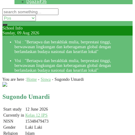
Dgaza#36
School Info
Sunday, 09 Aug 2026
Visi : "Bertaqwa dan berakhlak mulia, berprestasi tinggi,
berwawasan lingkungan dan keberagaman global dengan
berlandaskan budaya nasional dan kearifan lokal"
Visi : "Bertaqwa dan berakhlak mulia, berprestasi tinggi,
berwawasan lingkungan dan keberagaman global dengan
berlandaskan budaya nasional dan kearifan lokal"
You are here :
Home
-
Siswa
-
Sugondo Umardi
Sugondo Umardi
Start study
12 June 2026
Currently in
Kelas 12 IPS
NISN
15348479473
Gender
Laki Laki
Religion
Islam