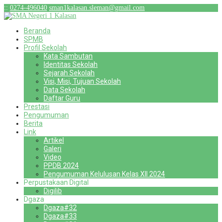
:
:
0274-496040
sman1kalasan.sleman@gmail.com
Beranda
SPMB
Profil Sekolah
Kata Sambutan
Identitas Sekolah
Sejarah Sekolah
Visi, Misi, Tujuan Sekolah
Data Sekolah
Daftar Guru
Prestasi
Pengumuman
Berita
Link
Artikel
Galeri
Video
PPDB 2024
Pengumuman Kelulusan Kelas XII 2024
Perpustakaan Digital
Digilib
Dgaza
Dgaza#32
Dgaza#33