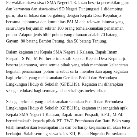
Perwakilan siswa-siswi SMA Negeri 1 Kalasan beserta perwakilan guru
dan karyawan dan siswa-siswi SD Negeri Tunjungsari 1 didampingi
guru, tiba di lokasi dan bergabung dengan Kepala Desa Kepuharjo
bersama jajarannya dan komunitas PALM dan relawan lainnya yang
seluruhnya berjumlah sekitar 100 orang tomelaksanakan penanaman
pohon. Adapun jenis bibit pohon yang ditanam adalah 70 batang
Gayam, 80 batang Bambu Petung, dan 50 batang Tanjung.
Dalam kegiatan ini Kepala SMA Negeri 1 Kalasan, Bapak Imam
Puspadi, S.Pd., M.Pd. berterimakasih kepada Kepala Desa Kepuharjo
beserta jajarannya, serta semua pihak yang telah membantu kelancaran
kegiatan penanaman pohon tersebut serta memberikan ajang kegiatan
bagi sekolah yang melaksanakan Gerakan Peduli dan Berbudaya
Lingkungan Hidup di Sekolah (GPBLHS). Kegiatan ini diharapkan
sebagai edukasi bagi semuanya dan sekaligus melestarikan
Sebagai sekolah yang melaksanakan Gerakan Peduli dan Berbudaya
Lingkungan Hidup di Sekolah (GPBLHS), kegiatan ini sangatlah apik.
Kepala SMA Negeri 1 Kalasan, Bapak Imam Puspadi, S.Pd., M.Pd.
berterimakasih kepada pihak PT. TWC Prambanan dan Ratu Boko yang
telah memberikan kesempatan ini dan berharap kerjasama ini akan terus
berlanjut. Salah seorang siswa kelas XII, Bhanu Nugraha Putravianto