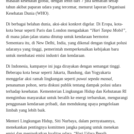
masalah kesehatan global, dengan lebih dari 7 juta kematian setiap
tahun akibat paparan udara yang tercemar, menurut laporan Organisasi
Kesehatan Dunia (WHO).
Di berbagai belahan dunia, aksi-aksi konkret digelar. Di Eropa, kota-
kota besar seperti Paris dan London mengadakan
“Hari Tanpa Mobil”
,
di mana jalan-jalan utama ditutup untuk kendaraan bermotor.
Sementara itu, di New Delhi, India, yang dikenal dengan tingkat polusi
udaranya yang tinggi, pemerintah memperkenalkan kebijakan baru
untuk membatasi emisi industri dan kendaraan.
Di Indonesia, kampanye ini juga dirayakan dengan semangat tinggi.
Beberapa kota besar seperti Jakarta, Bandung, dan Yogyakarta
menggelar aksi ramah lingkungan seperti
pawai sepeda massal
,
penanaman pohon, serta diskusi publik tentang dampak polusi udara
terhadap kesehatan. Kementerian Lingkungan Hidup dan Kehutanan RI
mengimbau masyarakat untuk beralih ke energi terbarukan, mengurangi
penggunaan kendaraan pribadi, dan mendukung upaya pengelolaan
limbah yang lebih baik.
Menteri Lingkungan Hidup, Siti Nurbaya, dalam pernyataannya,
menekankan pentingnya komitmen jangka panjang untuk menekan
emisi dan meningkatkan kualitas udara. “Hari Udara Bersih