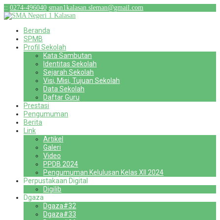
:
:
0274-496040
sman1kalasan.sleman@gmail.com
Beranda
SPMB
Profil Sekolah
Kata Sambutan
Identitas Sekolah
Sejarah Sekolah
Visi, Misi, Tujuan Sekolah
Data Sekolah
Daftar Guru
Prestasi
Pengumuman
Berita
Link
Artikel
Galeri
Video
PPDB 2024
Pengumuman Kelulusan Kelas XII 2024
Perpustakaan Digital
Digilib
Dgaza
Dgaza#32
Dgaza#33