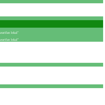
earifan lokal"
earifan lokal"