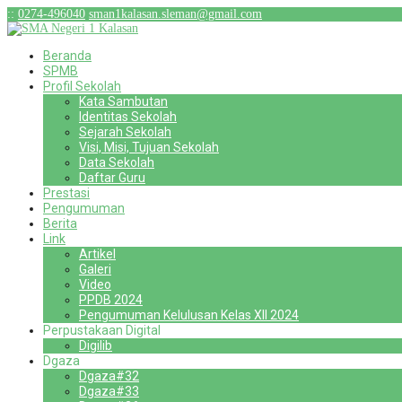
:
:
0274-496040
sman1kalasan.sleman@gmail.com
Beranda
SPMB
Profil Sekolah
Kata Sambutan
Identitas Sekolah
Sejarah Sekolah
Visi, Misi, Tujuan Sekolah
Data Sekolah
Daftar Guru
Prestasi
Pengumuman
Berita
Link
Artikel
Galeri
Video
PPDB 2024
Pengumuman Kelulusan Kelas XII 2024
Perpustakaan Digital
Digilib
Dgaza
Dgaza#32
Dgaza#33