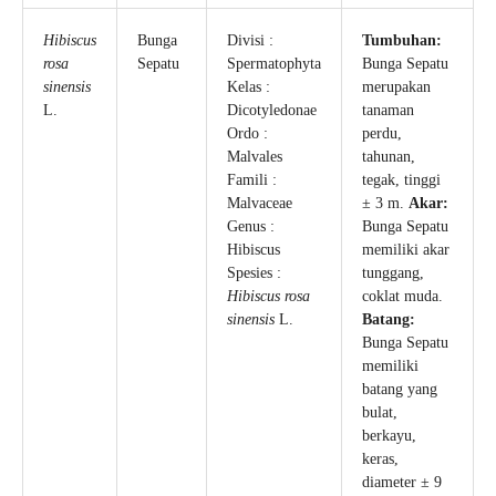
Hibiscus
Bunga
Divisi :
Tumbuhan:
rosa
Sepatu
Spermatophyta
Bunga Sepatu
sinensis
Kelas :
merupakan
L.
Dicotyledonae
tanaman
Ordo :
perdu,
Malvales
tahunan,
Famili :
tegak, tinggi
Malvaceae
± 3 m.
Akar:
Genus :
Bunga Sepatu
Hibiscus
memiliki akar
Spesies :
tunggang,
Hibiscus rosa
coklat muda.
sinensis
L.
Batang:
Bunga Sepatu
memiliki
batang yang
bulat,
berkayu,
keras,
diameter ± 9