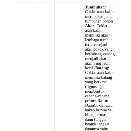
Tumbuhan:
Coklat atau kakao
merupakan jenis
tumbuhan pohon
Akar
: Coklat
atau kakao
memiliki akar
lembaga tumbuh
terus menjadi
akar pokok yang
bercabang-cabang
menjadi akar-
akar yang lebih
kecil.
Batang:
Coklat atau kakao
memiliki batang
yang berkayu
(lignosus),
membentuk
cabang-cabang
primer
Daun:
DaunCoklat atau
kakao berwarna
hijau, termasuk
daun tunggal,
bentuk tangkai
daunnya yaitu