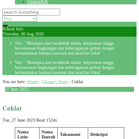
Dgaza#36
School Info
Thursday, 06 Aug 2026
Visi : "Bertaqwa dan berakhlak mulia, berprestasi tinggi,
berwawasan lingkungan dan keberagaman global dengan
berlandaskan budaya nasional dan kearifan lokal"
Visi : "Bertaqwa dan berakhlak mulia, berprestasi tinggi,
berwawasan lingkungan dan keberagaman global dengan
berlandaskan budaya nasional dan kearifan lokal"
You are here :
Home
-
Glossary Term
-
Coklat
27
June
2023
Coklat
Tue, 27 June 2023
Read 1524x
Nama
Nama
Taksonomi
Deskripsi
Latin
Daerah