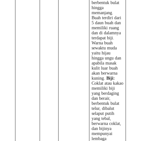
berbentuk bulat
hingga
memanjang.
Buah terdiri dari
5 daun buah dan
memiliki ruang
dan di dalamnya
terdapat biji.
Warna buah
sewaktu muda
yaitu hijau
hingga ungu dan
apabila masak
kulit luar buah
akan berwarna
kuning.
Biji:
Coklat atau kakao
memiliki biji
yang berdaging
dan berair,
berbentuk bulat
telur, dibalut
selaput putih
yang tebal,
berwarna coklat,
dan bijinya
mempunyai
lembaga