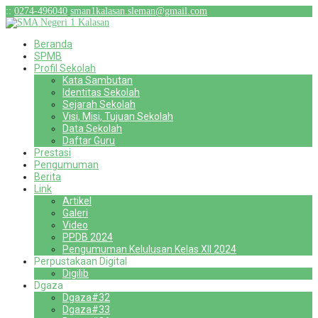
:
:
0274-496040
sman1kalasan.sleman@gmail.com
Beranda
SPMB
Profil Sekolah
Kata Sambutan
Identitas Sekolah
Sejarah Sekolah
Visi, Misi, Tujuan Sekolah
Data Sekolah
Daftar Guru
Prestasi
Pengumuman
Berita
Link
Artikel
Galeri
Video
PPDB 2024
Pengumuman Kelulusan Kelas XII 2024
Perpustakaan Digital
Digilib
Dgaza
Dgaza#32
Dgaza#33