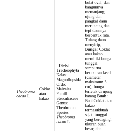
bulat oval, dan
bangunnya
memanjang;
ujung dan
pangkal daun
meruncing dan
tepi daunnya
berbentuk rata.
Tulang daun
menyirip,
Bunga:
Coklat
atau kakao
memiliki bunga
tunggal,
Divisi:
sempurna
Tracheophyta
berukuran kecil
Kelas:
(diameter
Magnoliopsida
maksimum 3
Ordo:
cm), bunga
Coklat
Malvales
Theobroma
terletak di ujung
atau
Famili:
cacao
L
batang
Buah:
kakao
Sterculiaceae
BuahCoklat atau
Genus:
kakao
Theobroma
termasukbuah
Spesies:
sejati tunggal
Theobroma
yang berdaging,
cacao
L.
ukuran buah
besar, dan