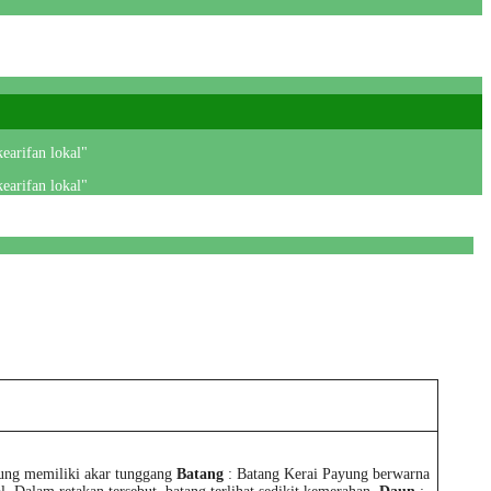
earifan lokal"
earifan lokal"
ung memiliki akar tunggang
Batang
: Batang Kerai Payung berwarna