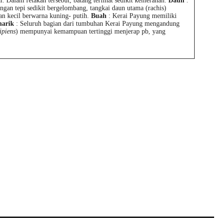
l. Dalam retakan tersebut, batang terlihat sedikit kemerahan.
Daun
:
gan tepi sedikit bergelombang, tangkai daun utama (rachis)
n kecil berwarna kuning- putih.
Buah
: Kerai Payung memiliki
narik
: Seluruh bagian dari tumbuhan Kerai Payung mengandung
ipiens
) mempunyai kemampuan tertinggi menjerap pb, yang