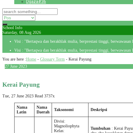
Dgaza#36
School Info
Saturday, 08 Aug 2026
Visi : "Bertaqwa dan berakhlak mulia, berprestasi tinggi, berwawasan
Visi : "Bertaqwa dan berakhlak mulia, berprestasi tinggi, berwawasan
You are here :
Home
-
Glossary Term
-
Kerai Payung
27
June
2023
Kerai Payung
Tue, 27 June 2023
Read 3737x
Nama
Nama
Taksonomi
Deskripsi
Latin
Daerah
Divisi:
Magnoliophyta
Tumbuhan
: Kerai Pay
Kelas: