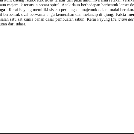
n kulit batang retak-retak tidak teratur dan pada umumnya arah retakan vertika
un majemuk tersusun secara spiral. Anak daun berhadapan berbentuk lanset den
nga
: Kerai Payung memiliki sistem perbungaan majemuk dalam malai berukura
il berbentuk oval berwarna ungu kemerahan dan melancip di ujung.
Fakta me
salah satu zat kimia bahan dasar pembuatan sabun. Kerai Payung (
Filicium dec
utan dari udara.