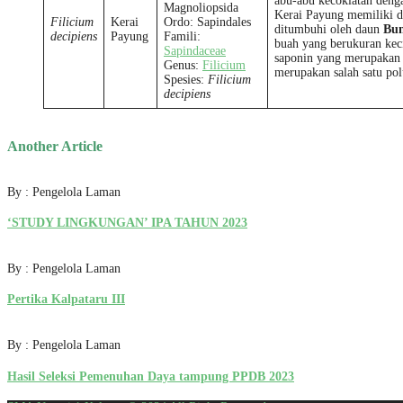
abu-abu kecoklatan denga
Magnoliopsida
Kerai Payung memiliki da
Filicium
Kerai
Ordo: Sapindales
ditumbuhi oleh daun
Bu
decipiens
Payung
Famili:
buah yang berukuran kec
Sapindaceae
saponin yang merupakan 
Genus:
Filicium
merupakan salah satu pol
Spesies:
Filicium
decipiens
Another Article
By : Pengelola Laman
‘STUDY LINGKUNGAN’ IPA TAHUN 2023
By : Pengelola Laman
Pertika Kalpataru III
By : Pengelola Laman
Hasil Seleksi Pemenuhan Daya tampung PPDB 2023