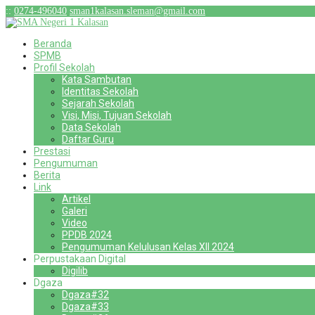
:
:
0274-496040
sman1kalasan.sleman@gmail.com
Beranda
SPMB
Profil Sekolah
Kata Sambutan
Identitas Sekolah
Sejarah Sekolah
Visi, Misi, Tujuan Sekolah
Data Sekolah
Daftar Guru
Prestasi
Pengumuman
Berita
Link
Artikel
Galeri
Video
PPDB 2024
Pengumuman Kelulusan Kelas XII 2024
Perpustakaan Digital
Digilib
Dgaza
Dgaza#32
Dgaza#33