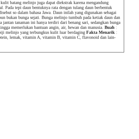
 kulit batang melinjo juga dapat diekstrak karena mengandung
al. Pada tepi daun bentuknya rata dengan tulang daun berbentuk
disebut so dalam bahasa Jawa. Daun inilah yang digunakan sebagai
un bukan bunga sejati. Bunga melinjo tumbuh pada ketiak daun dan
jantan tanaman ini hanya terdiri dari benang sari, sedangkan bunga
sehingga memerlukan bantuan angin, air, hewan dan manusia.
Buah
:
iji melinjo yang terbungkus kulit luar berdaging
Fakta Menarik
:
otein, lemak, vitamin A, vitamin B, vitamin C, flavonoid dan lain-