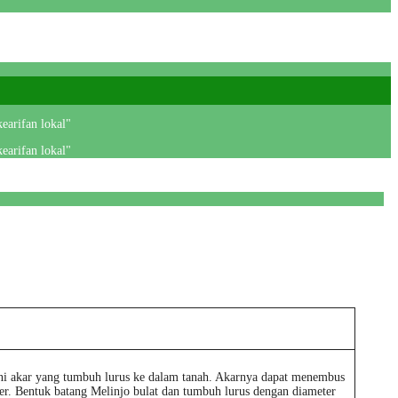
earifan lokal"
earifan lokal"
akni akar yang tumbuh lurus ke dalam tanah. Akarnya dapat menembus
r. Bentuk batang Melinjo bulat dan tumbuh lurus dengan diameter