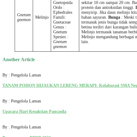
Gnetopsida
sekitar 10 cm sampai 20 cm. Ba
Ordo :
protein dan antioksidan tinggi.
Ephedrales
menyirip. Jika daun melinjo ki
Gnetum
Melinjo
Famili:
bahan sayuran.
Bunga
: Meski 
gnemon
Gnetaceae
termasuk jenis bunga tidak sem
Genus :
betina terdiri dari karangan bu
Gnetum
Melinjo termasuk tanaman berbij
Spesies :
Melinjo mengandung berbagai nutr
Gnetum
lain.
gnemon
Another Article
By : Pengelola Laman
TANAM POHON HIJAUKAN LERENG MERAPI: Kolaborasi SMA Negeri 1
By : Pengelola Laman
Upacara Hari Kesaktian Pancasila
By : Pengelola Laman