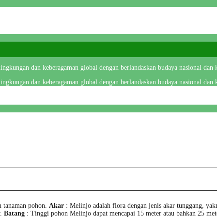
 lingkungan dan keberagaman global dengan berlandaskan budaya nasional dan k
 lingkungan dan keberagaman global dengan berlandaskan budaya nasional dan k
n tanaman pohon.
Akar
: Melinjo adalah flora dengan jenis akar tunggang, y
r.
Batang
: Tinggi pohon Melinjo dapat mencapai 15 meter atau bahkan 25 mete