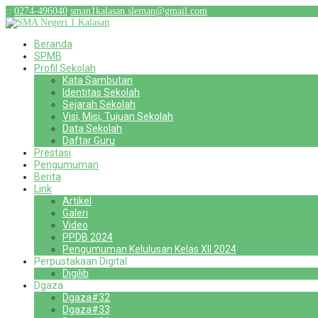
:
:
0274-496040
sman1kalasan.sleman@gmail.com
Beranda
SPMB
Profil Sekolah
Kata Sambutan
Identitas Sekolah
Sejarah Sekolah
Visi, Misi, Tujuan Sekolah
Data Sekolah
Daftar Guru
Prestasi
Pengumuman
Berita
Link
Artikel
Galeri
Video
PPDB 2024
Pengumuman Kelulusan Kelas XII 2024
Perpustakaan Digital
Digilib
Dgaza
Dgaza#32
Dgaza#33