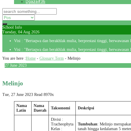
Dgaza#36
School Info
Tuesday, 04 Aug 2026
Visi : "Bertaqwa dan berakhlak mulia, berprestasi tinggi, berwawasan
Visi : "Bertaqwa dan berakhlak mulia, berprestasi tinggi, berwawasan
You are here :
Home
-
Glossary Term
-
Melinjo
27
June
2023
Melinjo
Tue, 27 June 2023
Read 8970x
Nama
Nama
Taksonomi
Deskripsi
Latin
Daerah
Divisi :
Tracheophyta
Tumbuhan
: Melinjo merupaka
Kelas :
tanah hingga kedalaman 5 mete