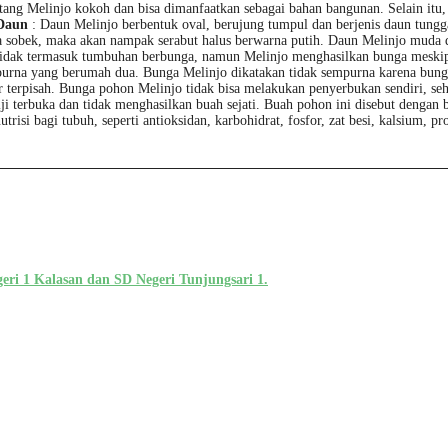
tang Melinjo kokoh dan bisa dimanfaatkan sebagai bahan bangunan. Selain itu,
Daun
: Daun Melinjo berbentuk oval, berujung tumpul dan berjenis daun tungg
ta sobek, maka akan nampak serabut halus berwarna putih. Daun Melinjo muda 
tidak termasuk tumbuhan berbunga, namun Melinjo menghasilkan bunga meskip
purna yang berumah dua. Bunga Melinjo dikatakan tidak sempurna karena bunga 
lir terpisah. Bunga pohon Melinjo tidak bisa melakukan penyerbukan sendiri, 
i terbuka dan tidak menghasilkan buah sejati. Buah pohon ini disebut dengan b
isi bagi tubuh, seperti antioksidan, karbohidrat, fosfor, zat besi, kalsium, pr
 Kalasan dan SD Negeri Tunjungsari 1.