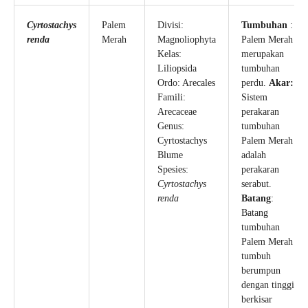
Cyrtostachys
Palem
Divisi:
Tumbuhan
:
renda
Merah
Magnoliophyta
Palem Merah
Kelas:
merupakan
Liliopsida
tumbuhan
Ordo: Arecales
perdu.
Akar:
Famili:
Sistem
Arecaceae
perakaran
Genus:
tumbuhan
Cyrtostachys
Palem Merah
Blume
adalah
Spesies:
perakaran
Cyrtostachys
serabut.
renda
Batang
:
Batang
tumbuhan
Palem Merah
tumbuh
berumpun
dengan tinggi
berkisar