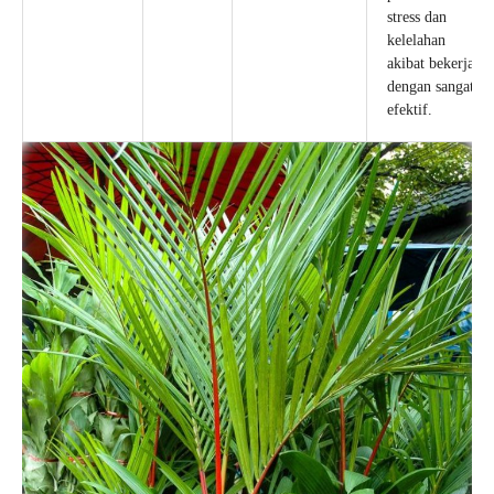
stress dan
kelelahan
akibat bekerja
dengan sangat
efektif.