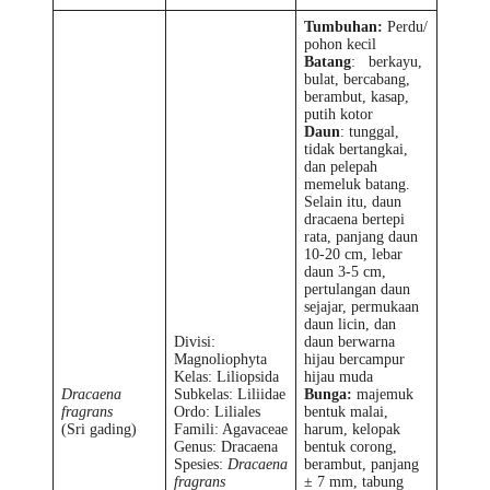
Tumbuhan:
Perdu/
pohon kecil
Batang
: berkayu,
bulat, bercabang,
berambut, kasap,
putih kotor
Daun
: tunggal,
tidak bertangkai,
dan pelepah
memeluk batang.
Selain itu, daun
dracaena bertepi
rata, panjang daun
10-20 cm, lebar
daun 3-5 cm,
pertulangan daun
sejajar, permukaan
daun licin, dan
Divisi:
daun berwarna
Magnoliophyta
hijau bercampur
Kelas: Liliopsida
hijau muda
Dracaena
Subkelas: Liliidae
Bunga:
majemuk
fragrans
Ordo: Liliales
bentuk malai,
(Sri gading)
Famili: Agavaceae
harum, kelopak
Genus: Dracaena
bentuk corong,
Spesies:
Dracaena
berambut, panjang
fragrans
± 7 mm, tabung