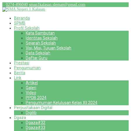
:
:
0274-496040
sman1kalasan.sleman@gmail.com
Beranda
SPMB
Profil Sekolah
Kata Sambutan
Identitas Sekolah
Sejarah Sekolah
Visi, Misi, Tujuan Sekolah
Data Sekolah
Daftar Guru
Prestasi
Pengumuman
Berita
Link
Artikel
Galeri
Video
PPDB 2024
Pengumuman Kelulusan Kelas XII 2024
Perpustakaan Digital
Digilib
Dgaza
Dgaza#32
Dgaza#33