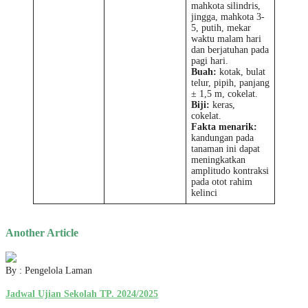
mahkota silindris,
jingga, mahkota 3-
5, putih, mekar
waktu malam hari
dan berjatuhan pada
pagi hari.
Buah:
kotak, bulat
telur, pipih, panjang
± 1,5 m, cokelat.
Biji:
keras,
cokelat.
Fakta menarik:
kandungan pada
tanaman ini dapat
meningkatkan
amplitudo kontraksi
pada otot rahim
kelinci
Another Article
By : Pengelola Laman
Jadwal Ujian Sekolah TP. 2024/2025