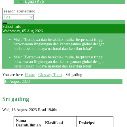
Dgaza#36
School Info
Wednesday, 05 Aug 2026
Visi : "Bertaqwa dan berakhlak mulia, berprestasi tinggi,
berwawasan lingkungan dan keberagaman global dengan
berlandaskan budaya nasional dan kearifan lokal"
Visi : "Bertaqwa dan berakhlak mulia, berprestasi tinggi,
berwawasan lingkungan dan keberagaman global dengan
berlandaskan budaya nasional dan kearifan lokal"
You are here :
Home
-
Glossary Term
-
Sri gading
16
August
2023
Sri gading
Wed, 16 August 2023
Read 1946x
Nama
Klasifikasi
Deskripsi
Daerah/Ilmiah