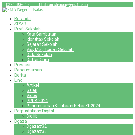
:
:
0274-496040
sman1kalasan.sleman@gmail.com
Beranda
SPMB
Profil Sekolah
Kata Sambutan
Identitas Sekolah
Sejarah Sekolah
Visi, Misi, Tujuan Sekolah
Data Sekolah
Daftar Guru
Prestasi
Pengumuman
Berita
Link
Artikel
Galeri
Video
PPDB 2024
Pengumuman Kelulusan Kelas XII 2024
Perpustakaan Digital
Digilib
Dgaza
Dgaza#32
Dgaza#33