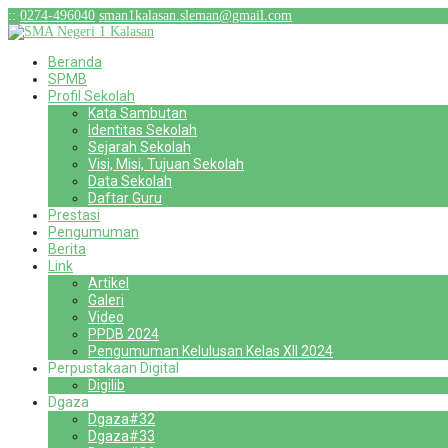
:
:
0274-496040
sman1kalasan.sleman@gmail.com
Beranda
SPMB
Profil Sekolah
Kata Sambutan
Identitas Sekolah
Sejarah Sekolah
Visi, Misi, Tujuan Sekolah
Data Sekolah
Daftar Guru
Prestasi
Pengumuman
Berita
Link
Artikel
Galeri
Video
PPDB 2024
Pengumuman Kelulusan Kelas XII 2024
Perpustakaan Digital
Digilib
Dgaza
Dgaza#32
Dgaza#33