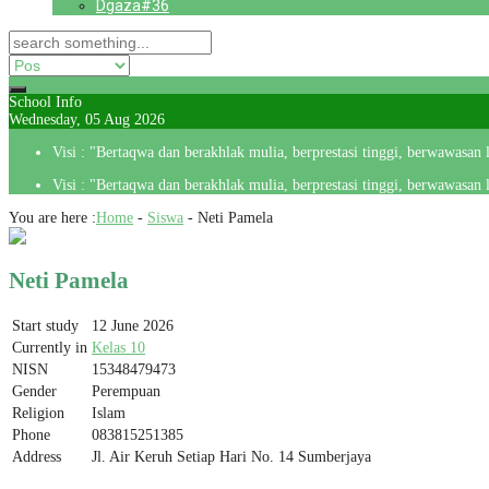
Dgaza#36
School Info
Wednesday, 05 Aug 2026
Visi : "Bertaqwa dan berakhlak mulia, berprestasi tinggi, berwawasan
Visi : "Bertaqwa dan berakhlak mulia, berprestasi tinggi, berwawasan
You are here :
Home
-
Siswa
-
Neti Pamela
Neti Pamela
Start study
12 June 2026
Currently in
Kelas 10
NISN
15348479473
Gender
Perempuan
Religion
Islam
Phone
083815251385
Address
Jl. Air Keruh Setiap Hari No. 14 Sumberjaya