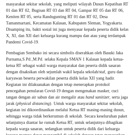
masyarakat sekitar sekolah, yang meliputi wilayah Dusun Kepatihan RT
01 dan RT 02, Bugisan RT 03 dan RT 04, Gampar RT 05 dan RT 06,
Keniten RT 05, serta Randugunting RT 01 dan RT 02, Desa
Tamanmartani, Kecamatan Kalasan, Kabupaten Sleman, Yogyakarta.
Disamping itu, bakti sosial ini juga menyasar kepada peserta didik kelas
X, XI, dan XII dari keluarga kurang mampu dan atau yang terdampak
Pandemi Covid-19.
Pembagian Sembako ini secara simbolis diserahkan oleh Basuki Jaka
Purnama,S.Pd.,M.Pd. selaku Kepala SMAN 1 Kalasan kepada ketua-
ketua RT sebagai wakil warga masyarakat dan peserta didik sasaran
dengan disaksikan oleh sejumlah wakil kepala sekolah/staf, guru dan
karyawan beserta perwakilan peserta didik kelas XII yang hadir.
Kegiatan ini dilaksanakan dengan tetap menerapkan protokol
pencegahan penularan Covid-19 dengan mengenakan masker, cuci
tangan dengan air sabun dan air mengalir atau
hand sanitizer
, serta jaga
jarak (
physical distancing
). Untuk warga masyarakat sekitar sekolah,
kegiatan ini dikoordinasikan melalui Ketua RT masing-masing dusun,
sehingga warga tidak berkerumun di sekolah. Secara keseluruhan paket
selanjutnya diantar ke rumah Ketua RT, untuk selanjutnya dibagikan
kepada warga sasaran, sedangkan untuk peserta didik dari keluarga