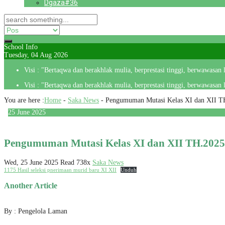
Dgaza#36
School Info
Tuesday, 04 Aug 2026
Visi : "Bertaqwa dan berakhlak mulia, berprestasi tinggi, berwawasan
Visi : "Bertaqwa dan berakhlak mulia, berprestasi tinggi, berwawasan
You are here :
Home
-
Saka News
-
Pengumuman Mutasi Kelas XI dan XII T
25
June
2025
Pengumuman Mutasi Kelas XI dan XII TH.2025
Wed, 25 June 2025
Read 738x
Saka News
1175 Hasil seleksi pnerimaan murid baru XI XII
Unduh
Another Article
By : Pengelola Laman