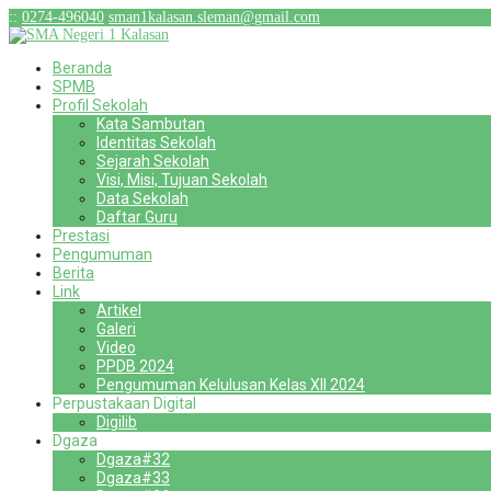
:
:
0274-496040
sman1kalasan.sleman@gmail.com
Beranda
SPMB
Profil Sekolah
Kata Sambutan
Identitas Sekolah
Sejarah Sekolah
Visi, Misi, Tujuan Sekolah
Data Sekolah
Daftar Guru
Prestasi
Pengumuman
Berita
Link
Artikel
Galeri
Video
PPDB 2024
Pengumuman Kelulusan Kelas XII 2024
Perpustakaan Digital
Digilib
Dgaza
Dgaza#32
Dgaza#33