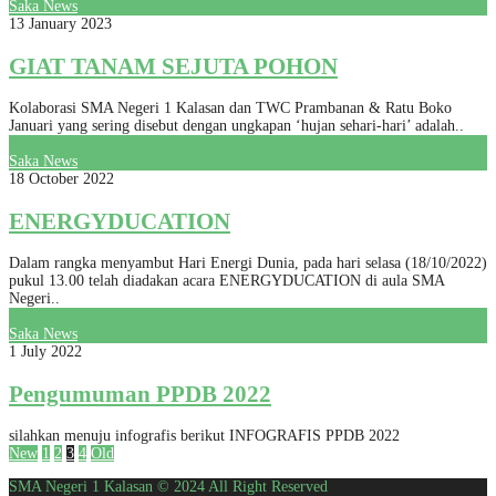
Saka News
13 January 2023
GIAT TANAM SEJUTA POHON
Kolaborasi SMA Negeri 1 Kalasan dan TWC Prambanan & Ratu Boko
Januari yang sering disebut dengan ungkapan ‘hujan sehari-hari’ adalah..
Saka News
18 October 2022
ENERGYDUCATION
Dalam rangka menyambut Hari Energi Dunia, pada hari selasa (18/10/2022)
pukul 13.00 telah diadakan acara ENERGYDUCATION di aula SMA
Negeri..
Saka News
1 July 2022
Pengumuman PPDB 2022
silahkan menuju infografis berikut INFOGRAFIS PPDB 2022
New
1
2
3
4
Old
SMA Negeri 1 Kalasan © 2024 All Right Reserved