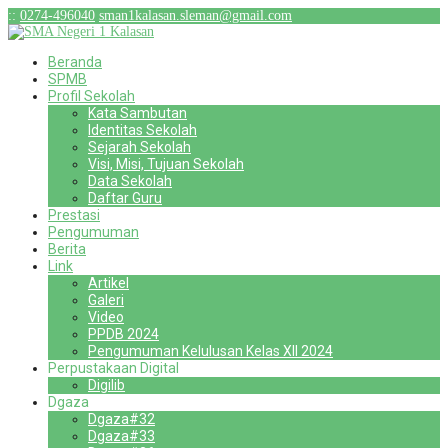
:
:
0274-496040
sman1kalasan.sleman@gmail.com
Beranda
SPMB
Profil Sekolah
Kata Sambutan
Identitas Sekolah
Sejarah Sekolah
Visi, Misi, Tujuan Sekolah
Data Sekolah
Daftar Guru
Prestasi
Pengumuman
Berita
Link
Artikel
Galeri
Video
PPDB 2024
Pengumuman Kelulusan Kelas XII 2024
Perpustakaan Digital
Digilib
Dgaza
Dgaza#32
Dgaza#33